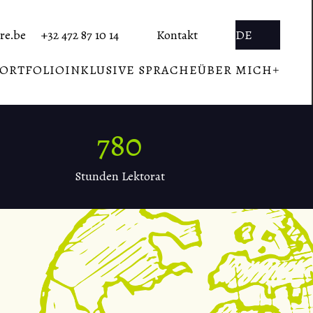
re.be
+32 472 87 10 14
Kontakt
DE
ORTFOLIO
INKLUSIVE SPRACHE
ÜBER MICH
800
Stunden Lektorat