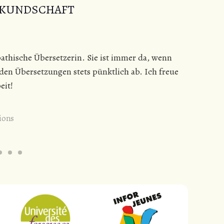
 KUNDSCHAFT
pathische Übersetzerin. Sie ist immer da, wenn
Ich 
nden Übersetzungen stets pünktlich ab. Ich freue
Pünk
eit!
Ich 
als 
ions
A.-S
Gesc