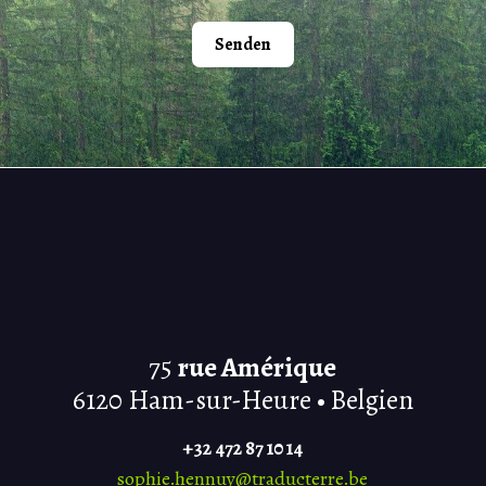
Senden
75
rue Amérique
6120 Ham-sur-Heure • Belgien
+32 472 87 10 14
sophie.hennuy@traducterre.be