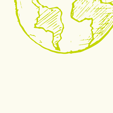
arbeite regelmäßig mit Sophie zusammen. Ihre Professionalität
tlichkeit und ihre sympathische Art machen die Zusammena
betraue sie ohne zu zögern mit Texten unterschiedlichster
auch ich selbst sind mit dem Ergebnis immer höchst zufriede
. Staquet
häftsführerin von Synchronie