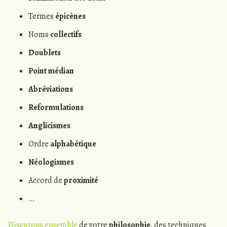
Termes
épicènes
Noms
collectifs
Doublets
Point médian
Abréviations
Reformulations
Anglicismes
Ordre
alphabétique
Néologismes
Accord de
proximité
…
Discutons ensemble
de votre
philosophie
, des techniques